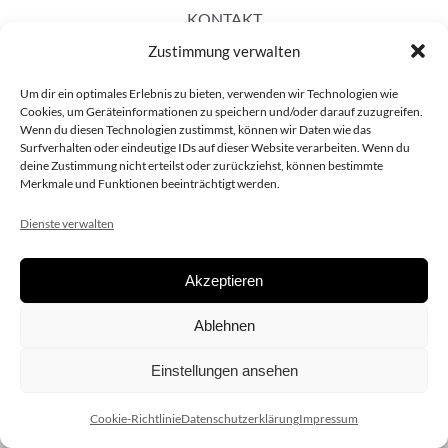
KONTAKT
Zustimmung verwalten
Um dir ein optimales Erlebnis zu bieten, verwenden wir Technologien wie
Cookies, um Geräteinformationen zu speichern und/oder darauf zuzugreifen.
Wenn du diesen Technologien zustimmst, können wir Daten wie das
Surfverhalten oder eindeutige IDs auf dieser Website verarbeiten. Wenn du
deine Zustimmung nicht erteilst oder zurückziehst, können bestimmte
Merkmale und Funktionen beeinträchtigt werden.
Dienste verwalten
Akzeptieren
Copyright 2020 dieSCHAUsteller.at |
Datenschützerklärung
|
Ablehnen
Impressum
| Design:
www.ARGEntur.at
Einstellungen ansehen
Cookie-Richtlinie
Datenschutzerklärung
Impressum