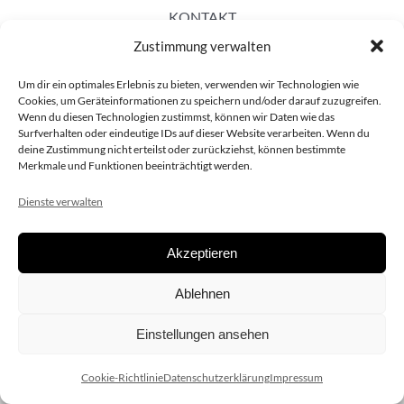
KONTAKT
Zustimmung verwalten
Um dir ein optimales Erlebnis zu bieten, verwenden wir Technologien wie
Cookies, um Geräteinformationen zu speichern und/oder darauf zuzugreifen.
Wenn du diesen Technologien zustimmst, können wir Daten wie das
Surfverhalten oder eindeutige IDs auf dieser Website verarbeiten. Wenn du
deine Zustimmung nicht erteilst oder zurückziehst, können bestimmte
Merkmale und Funktionen beeinträchtigt werden.
Dienste verwalten
Akzeptieren
Copyright 2020 dieSCHAUsteller.at |
Datenschützerklärung
|
Ablehnen
Impressum
| Design:
www.ARGEntur.at
Einstellungen ansehen
Cookie-Richtlinie
Datenschutzerklärung
Impressum