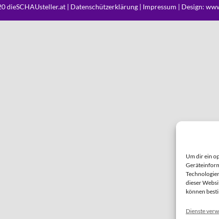
0 dieSCHAUsteller.at |
Datenschützerklärung
|
Impressum
| Design:
www
Um dir ein o
Geräteinform
Technologien
dieser Websi
können best
Dienste verw