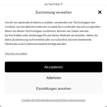
KONTAKT
Zustimmung verwalten
Um dir ein optimales Erlebnis zu bieten, verwenden wir Technologien wie
Cookies, um Geräteinformationen zu speichern und/oder darauf zuzugreifen.
Wenn du diesen Technologien zustimmst, können wir Daten wie das
Surfverhalten oder eindeutige IDs auf dieser Website verarbeiten. Wenn du
deine Zustimmung nicht erteilst oder zurückziehst, können bestimmte
Merkmale und Funktionen beeinträchtigt werden.
Dienste verwalten
Akzeptieren
Copyright 2020 dieSCHAUsteller.at |
Datenschützerklärung
|
Ablehnen
Impressum
| Design:
www.ARGEntur.at
Einstellungen ansehen
Cookie-Richtlinie
Datenschutzerklärung
Impressum