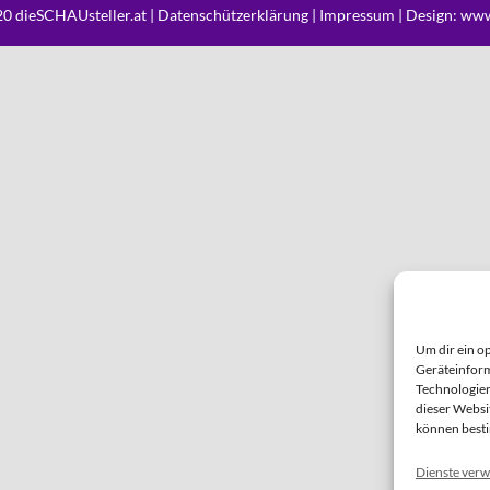
0 dieSCHAUsteller.at |
Datenschützerklärung
|
Impressum
| Design:
www
Um dir ein o
Geräteinform
Technologien
dieser Websi
können best
Dienste verw