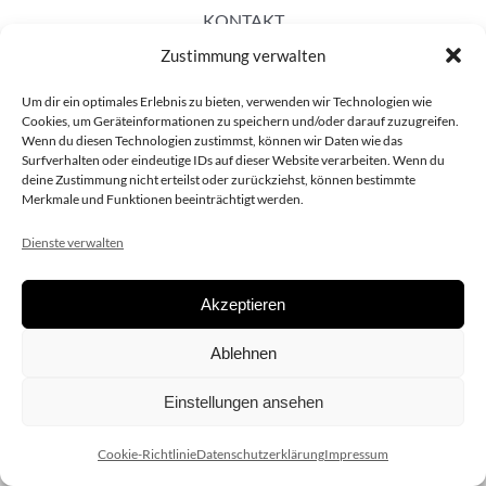
KONTAKT
Zustimmung verwalten
Um dir ein optimales Erlebnis zu bieten, verwenden wir Technologien wie
Cookies, um Geräteinformationen zu speichern und/oder darauf zuzugreifen.
Wenn du diesen Technologien zustimmst, können wir Daten wie das
Surfverhalten oder eindeutige IDs auf dieser Website verarbeiten. Wenn du
deine Zustimmung nicht erteilst oder zurückziehst, können bestimmte
Merkmale und Funktionen beeinträchtigt werden.
Dienste verwalten
Akzeptieren
Copyright 2020 dieSCHAUsteller.at |
Datenschützerklärung
|
Ablehnen
Impressum
| Design:
www.ARGEntur.at
Einstellungen ansehen
Cookie-Richtlinie
Datenschutzerklärung
Impressum