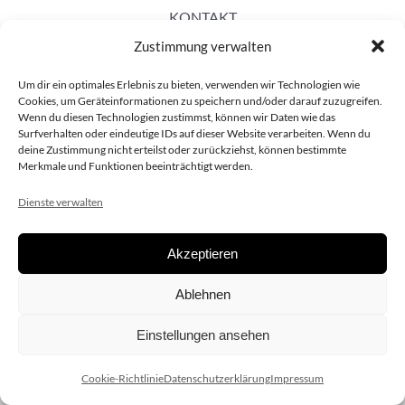
KONTAKT
Zustimmung verwalten
Um dir ein optimales Erlebnis zu bieten, verwenden wir Technologien wie
Cookies, um Geräteinformationen zu speichern und/oder darauf zuzugreifen.
Wenn du diesen Technologien zustimmst, können wir Daten wie das
Surfverhalten oder eindeutige IDs auf dieser Website verarbeiten. Wenn du
deine Zustimmung nicht erteilst oder zurückziehst, können bestimmte
Merkmale und Funktionen beeinträchtigt werden.
Dienste verwalten
Akzeptieren
Copyright 2020 dieSCHAUsteller.at |
Datenschützerklärung
|
Ablehnen
Impressum
| Design:
www.ARGEntur.at
Einstellungen ansehen
Cookie-Richtlinie
Datenschutzerklärung
Impressum