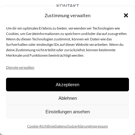
KONTAKT
Zustimmung verwalten
Um dir ein optimales Erlebnis zu bieten, verwenden wir Technologien wie
Cookies, um Geräteinformationen zu speichern und/oder darauf zuzugreifen.
Wenn du diesen Technologien zustimmst, können wir Daten wie das
Surfverhalten oder eindeutige IDs auf dieser Website verarbeiten. Wenn du
deine Zustimmung nicht erteilst oder zurückziehst, können bestimmte
Merkmale und Funktionen beeinträchtigt werden.
Dienste verwalten
Akzeptieren
Copyright 2020 dieSCHAUsteller.at |
Datenschützerklärung
|
Ablehnen
Impressum
| Design:
www.ARGEntur.at
Einstellungen ansehen
Cookie-Richtlinie
Datenschutzerklärung
Impressum