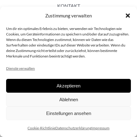
KONTAKT
Zustimmung verwalten
Um dir ein optimales Erlebnis zu bieten, verwenden wir Technologien wie
Cookies, um Geräteinformationen zu speichern und/oder darauf zuzugreifen.
Wenn du diesen Technologien zustimmst, können wir Daten wie das
Surfverhalten oder eindeutige IDs auf dieser Website verarbeiten. Wenn du
deine Zustimmung nicht erteilst oder zurückziehst, können bestimmte
Merkmale und Funktionen beeinträchtigt werden.
Dienste verwalten
Akzeptieren
Copyright 2020 dieSCHAUsteller.at |
Datenschützerklärung
|
Ablehnen
Impressum
| Design:
www.ARGEntur.at
Einstellungen ansehen
Cookie-Richtlinie
Datenschutzerklärung
Impressum