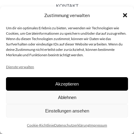
KONTAKT
Zustimmung verwalten
Um dir ein optimales Erlebnis zu bieten, verwenden wir Technologien wie
Cookies, um Geräteinformationen zu speichern und/oder darauf zuzugreifen.
Wenn du diesen Technologien zustimmst, können wir Daten wie das
Surfverhalten oder eindeutige IDs auf dieser Website verarbeiten. Wenn du
deine Zustimmung nicht erteilst oder zurückziehst, können bestimmte
Merkmale und Funktionen beeinträchtigt werden.
Dienste verwalten
Akzeptieren
Copyright 2020 dieSCHAUsteller.at |
Datenschützerklärung
|
Ablehnen
Impressum
| Design:
www.ARGEntur.at
Einstellungen ansehen
Cookie-Richtlinie
Datenschutzerklärung
Impressum