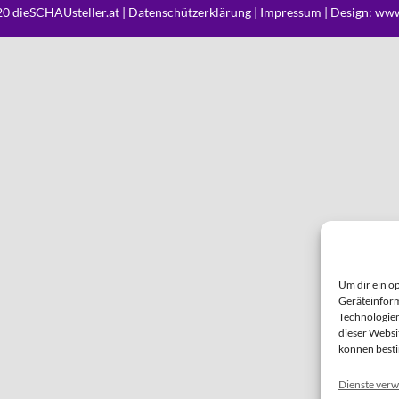
0 dieSCHAUsteller.at |
Datenschützerklärung
|
Impressum
| Design:
www
Um dir ein o
Geräteinform
Technologien
dieser Websi
können best
Dienste verw