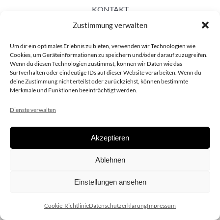
KONTAKT
Zustimmung verwalten
Um dir ein optimales Erlebnis zu bieten, verwenden wir Technologien wie
Cookies, um Geräteinformationen zu speichern und/oder darauf zuzugreifen.
Wenn du diesen Technologien zustimmst, können wir Daten wie das
Surfverhalten oder eindeutige IDs auf dieser Website verarbeiten. Wenn du
deine Zustimmung nicht erteilst oder zurückziehst, können bestimmte
Merkmale und Funktionen beeinträchtigt werden.
Dienste verwalten
Akzeptieren
Copyright 2020 dieSCHAUsteller.at |
Datenschützerklärung
|
Ablehnen
Impressum
| Design:
www.ARGEntur.at
Einstellungen ansehen
Cookie-Richtlinie
Datenschutzerklärung
Impressum