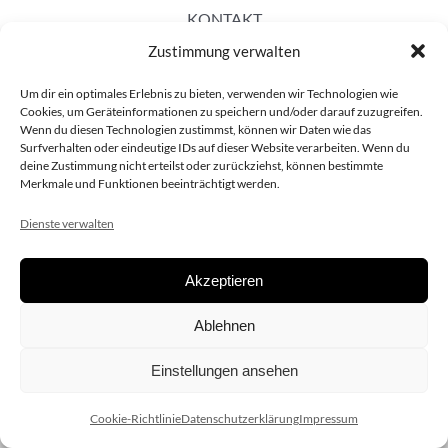
KONTAKT
Zustimmung verwalten
Um dir ein optimales Erlebnis zu bieten, verwenden wir Technologien wie
Cookies, um Geräteinformationen zu speichern und/oder darauf zuzugreifen.
Wenn du diesen Technologien zustimmst, können wir Daten wie das
Surfverhalten oder eindeutige IDs auf dieser Website verarbeiten. Wenn du
deine Zustimmung nicht erteilst oder zurückziehst, können bestimmte
Merkmale und Funktionen beeinträchtigt werden.
Dienste verwalten
Akzeptieren
Copyright 2020 dieSCHAUsteller.at |
Datenschützerklärung
|
Ablehnen
Impressum
| Design:
www.ARGEntur.at
Einstellungen ansehen
Cookie-Richtlinie
Datenschutzerklärung
Impressum