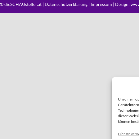
0 dieSCHAUsteller.at |
Datenschützerklärung
|
Impressum
| Design:
www
Um dir ein o
Geräteinform
Technologien
dieser Websi
können best
Dienste verw