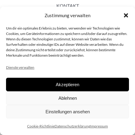
KONTAKT
Zustimmung verwalten
Um dir ein optimales Erlebnis zu bieten, verwenden wir Technologien wie
Cookies, um Geräteinformationen zu speichern und/oder darauf zuzugreifen.
Wenn du diesen Technologien zustimmst, können wir Daten wie das
Surfverhalten oder eindeutige IDs auf dieser Website verarbeiten. Wenn du
deine Zustimmung nicht erteilst oder zurückziehst, können bestimmte
Merkmale und Funktionen beeinträchtigt werden.
Dienste verwalten
Akzeptieren
Copyright 2020 dieSCHAUsteller.at |
Datenschützerklärung
|
Ablehnen
Impressum
| Design:
www.ARGEntur.at
Einstellungen ansehen
Cookie-Richtlinie
Datenschutzerklärung
Impressum