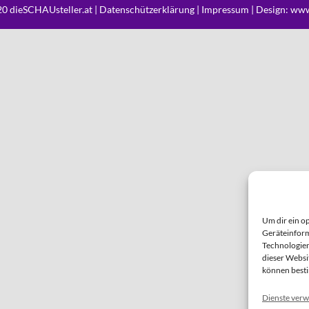
0 dieSCHAUsteller.at |
Datenschützerklärung
|
Impressum
| Design:
www
Um dir ein o
Geräteinform
Technologien
dieser Websi
können best
Dienste verw