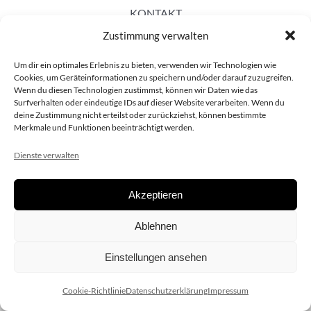
KONTAKT
Zustimmung verwalten
Um dir ein optimales Erlebnis zu bieten, verwenden wir Technologien wie
Cookies, um Geräteinformationen zu speichern und/oder darauf zuzugreifen.
Wenn du diesen Technologien zustimmst, können wir Daten wie das
Surfverhalten oder eindeutige IDs auf dieser Website verarbeiten. Wenn du
deine Zustimmung nicht erteilst oder zurückziehst, können bestimmte
Merkmale und Funktionen beeinträchtigt werden.
Dienste verwalten
Akzeptieren
Copyright 2020 dieSCHAUsteller.at |
Datenschützerklärung
|
Ablehnen
Impressum
| Design:
www.ARGEntur.at
Einstellungen ansehen
Cookie-Richtlinie
Datenschutzerklärung
Impressum