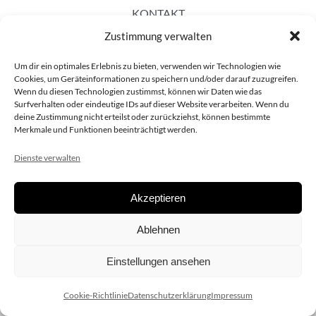
KONTAKT
Zustimmung verwalten
Um dir ein optimales Erlebnis zu bieten, verwenden wir Technologien wie
Cookies, um Geräteinformationen zu speichern und/oder darauf zuzugreifen.
Wenn du diesen Technologien zustimmst, können wir Daten wie das
Surfverhalten oder eindeutige IDs auf dieser Website verarbeiten. Wenn du
deine Zustimmung nicht erteilst oder zurückziehst, können bestimmte
Merkmale und Funktionen beeinträchtigt werden.
Dienste verwalten
Akzeptieren
Copyright 2020 dieSCHAUsteller.at |
Datenschützerklärung
|
Ablehnen
Impressum
| Design:
www.ARGEntur.at
Einstellungen ansehen
Cookie-Richtlinie
Datenschutzerklärung
Impressum