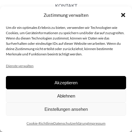
KONTAKT
Zustimmung verwalten
Um dir ein optimales Erlebnis zu bieten, verwenden wir Technologien wie
Cookies, um Geräteinformationen zu speichern und/oder darauf zuzugreifen.
Wenn du diesen Technologien zustimmst, können wir Daten wie das
Surfverhalten oder eindeutige IDs auf dieser Website verarbeiten. Wenn du
deine Zustimmung nicht erteilst oder zurückziehst, können bestimmte
Merkmale und Funktionen beeinträchtigt werden.
Dienste verwalten
Akzeptieren
Copyright 2020 dieSCHAUsteller.at |
Datenschützerklärung
|
Ablehnen
Impressum
| Design:
www.ARGEntur.at
Einstellungen ansehen
Cookie-Richtlinie
Datenschutzerklärung
Impressum