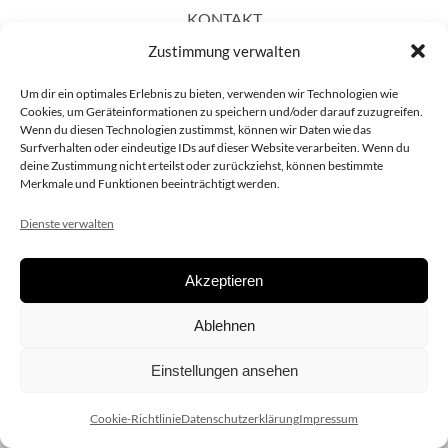
KONTAKT
Zustimmung verwalten
Um dir ein optimales Erlebnis zu bieten, verwenden wir Technologien wie
Cookies, um Geräteinformationen zu speichern und/oder darauf zuzugreifen.
Wenn du diesen Technologien zustimmst, können wir Daten wie das
Surfverhalten oder eindeutige IDs auf dieser Website verarbeiten. Wenn du
deine Zustimmung nicht erteilst oder zurückziehst, können bestimmte
Merkmale und Funktionen beeinträchtigt werden.
Dienste verwalten
Akzeptieren
Copyright 2020 dieSCHAUsteller.at |
Datenschützerklärung
|
Ablehnen
Impressum
| Design:
www.ARGEntur.at
Einstellungen ansehen
Cookie-Richtlinie
Datenschutzerklärung
Impressum