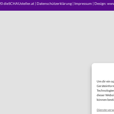
0 dieSCHAUsteller.at |
Datenschützerklärung
|
Impressum
| Design:
www
Um dir ein o
Geräteinform
Technologien
dieser Websi
können best
Dienste verw