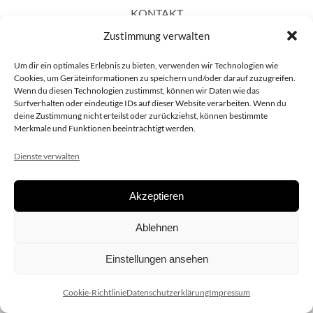
KONTAKT
Zustimmung verwalten
Um dir ein optimales Erlebnis zu bieten, verwenden wir Technologien wie
Cookies, um Geräteinformationen zu speichern und/oder darauf zuzugreifen.
Wenn du diesen Technologien zustimmst, können wir Daten wie das
Surfverhalten oder eindeutige IDs auf dieser Website verarbeiten. Wenn du
deine Zustimmung nicht erteilst oder zurückziehst, können bestimmte
Merkmale und Funktionen beeinträchtigt werden.
Dienste verwalten
Akzeptieren
Copyright 2020 dieSCHAUsteller.at |
Datenschützerklärung
|
Ablehnen
Impressum
| Design:
www.ARGEntur.at
Einstellungen ansehen
Cookie-Richtlinie
Datenschutzerklärung
Impressum