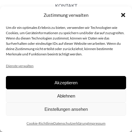
KONTAKT
Zustimmung verwalten
Um dir ein optimales Erlebnis zu bieten, verwenden wir Technologien wie
Cookies, um Geräteinformationen zu speichern und/oder darauf zuzugreifen.
Wenn du diesen Technologien zustimmst, können wir Daten wie das
Surfverhalten oder eindeutige IDs auf dieser Website verarbeiten. Wenn du
deine Zustimmung nicht erteilst oder zurückziehst, können bestimmte
Merkmale und Funktionen beeinträchtigt werden.
Dienste verwalten
Akzeptieren
Copyright 2020 dieSCHAUsteller.at |
Datenschützerklärung
|
Ablehnen
Impressum
| Design:
www.ARGEntur.at
Einstellungen ansehen
Cookie-Richtlinie
Datenschutzerklärung
Impressum