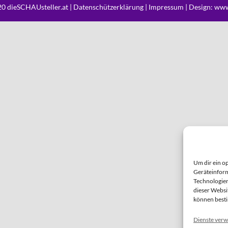
0 dieSCHAUsteller.at |
Datenschützerklärung
|
Impressum
| Design:
www
Um dir ein o
Geräteinform
Technologien
dieser Websi
können best
Dienste verw