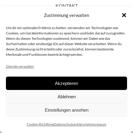
KONTAKT
Zustimmung verwalten
Um dir ein optimales Erlebnis zu bieten, verwenden wir Technologien wie
Cookies, um Geräteinformationen zu speichern und/oder darauf zuzugreifen.
Wenn du diesen Technologien zustimmst, können wir Daten wie das
Surfverhalten oder eindeutige IDs auf dieser Website verarbeiten. Wenn du
deine Zustimmung nicht erteilst oder zurückziehst, können bestimmte
Merkmale und Funktionen beeinträchtigt werden.
Dienste verwalten
Akzeptieren
Copyright 2020 dieSCHAUsteller.at |
Datenschützerklärung
|
Ablehnen
Impressum
| Design:
www.ARGEntur.at
Einstellungen ansehen
Cookie-Richtlinie
Datenschutzerklärung
Impressum