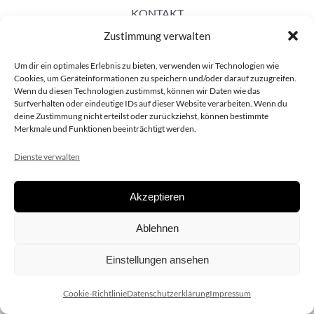
KONTAKT
Zustimmung verwalten
Um dir ein optimales Erlebnis zu bieten, verwenden wir Technologien wie
Cookies, um Geräteinformationen zu speichern und/oder darauf zuzugreifen.
Wenn du diesen Technologien zustimmst, können wir Daten wie das
Surfverhalten oder eindeutige IDs auf dieser Website verarbeiten. Wenn du
deine Zustimmung nicht erteilst oder zurückziehst, können bestimmte
Merkmale und Funktionen beeinträchtigt werden.
Dienste verwalten
Akzeptieren
Copyright 2020 dieSCHAUsteller.at |
Datenschützerklärung
|
Ablehnen
Impressum
| Design:
www.ARGEntur.at
Einstellungen ansehen
Cookie-Richtlinie
Datenschutzerklärung
Impressum