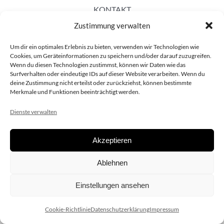
KONTAKT
Zustimmung verwalten
Um dir ein optimales Erlebnis zu bieten, verwenden wir Technologien wie
Cookies, um Geräteinformationen zu speichern und/oder darauf zuzugreifen.
Wenn du diesen Technologien zustimmst, können wir Daten wie das
Surfverhalten oder eindeutige IDs auf dieser Website verarbeiten. Wenn du
deine Zustimmung nicht erteilst oder zurückziehst, können bestimmte
Merkmale und Funktionen beeinträchtigt werden.
Dienste verwalten
Akzeptieren
Copyright 2020 dieSCHAUsteller.at |
Datenschützerklärung
|
Ablehnen
Impressum
| Design:
www.ARGEntur.at
Einstellungen ansehen
Cookie-Richtlinie
Datenschutzerklärung
Impressum