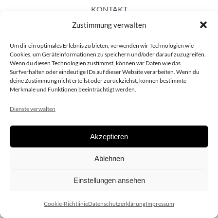
KONTAKT
Zustimmung verwalten
Um dir ein optimales Erlebnis zu bieten, verwenden wir Technologien wie
Cookies, um Geräteinformationen zu speichern und/oder darauf zuzugreifen.
Wenn du diesen Technologien zustimmst, können wir Daten wie das
Surfverhalten oder eindeutige IDs auf dieser Website verarbeiten. Wenn du
deine Zustimmung nicht erteilst oder zurückziehst, können bestimmte
Merkmale und Funktionen beeinträchtigt werden.
Dienste verwalten
Akzeptieren
Copyright 2020 dieSCHAUsteller.at |
Datenschützerklärung
|
Ablehnen
Impressum
| Design:
www.ARGEntur.at
Einstellungen ansehen
Cookie-Richtlinie
Datenschutzerklärung
Impressum