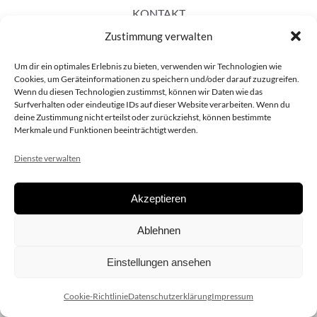
KONTAKT
Zustimmung verwalten
Um dir ein optimales Erlebnis zu bieten, verwenden wir Technologien wie
Cookies, um Geräteinformationen zu speichern und/oder darauf zuzugreifen.
Wenn du diesen Technologien zustimmst, können wir Daten wie das
Surfverhalten oder eindeutige IDs auf dieser Website verarbeiten. Wenn du
deine Zustimmung nicht erteilst oder zurückziehst, können bestimmte
Merkmale und Funktionen beeinträchtigt werden.
Dienste verwalten
Akzeptieren
Copyright 2020 dieSCHAUsteller.at |
Datenschützerklärung
|
Ablehnen
Impressum
| Design:
www.ARGEntur.at
Einstellungen ansehen
Cookie-Richtlinie
Datenschutzerklärung
Impressum