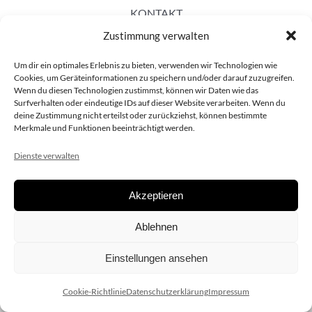
KONTAKT
Zustimmung verwalten
Um dir ein optimales Erlebnis zu bieten, verwenden wir Technologien wie
Cookies, um Geräteinformationen zu speichern und/oder darauf zuzugreifen.
Wenn du diesen Technologien zustimmst, können wir Daten wie das
Surfverhalten oder eindeutige IDs auf dieser Website verarbeiten. Wenn du
deine Zustimmung nicht erteilst oder zurückziehst, können bestimmte
Merkmale und Funktionen beeinträchtigt werden.
Dienste verwalten
Akzeptieren
Copyright 2020 dieSCHAUsteller.at |
Datenschützerklärung
|
Ablehnen
Impressum
| Design:
www.ARGEntur.at
Einstellungen ansehen
Cookie-Richtlinie
Datenschutzerklärung
Impressum