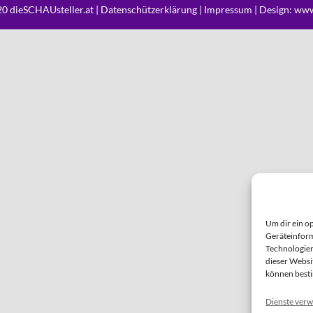
0 dieSCHAUsteller.at |
Datenschützerklärung
|
Impressum
| Design:
www
Um dir ein o
Geräteinform
Technologien
dieser Websi
können best
Dienste verw