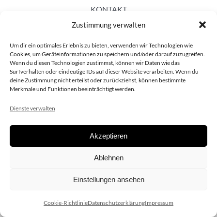
KONTAKT
Zustimmung verwalten
Um dir ein optimales Erlebnis zu bieten, verwenden wir Technologien wie
Cookies, um Geräteinformationen zu speichern und/oder darauf zuzugreifen.
Wenn du diesen Technologien zustimmst, können wir Daten wie das
Surfverhalten oder eindeutige IDs auf dieser Website verarbeiten. Wenn du
deine Zustimmung nicht erteilst oder zurückziehst, können bestimmte
Merkmale und Funktionen beeinträchtigt werden.
Dienste verwalten
Akzeptieren
Copyright 2020 dieSCHAUsteller.at |
Datenschützerklärung
|
Ablehnen
Impressum
| Design:
www.ARGEntur.at
Einstellungen ansehen
Cookie-Richtlinie
Datenschutzerklärung
Impressum