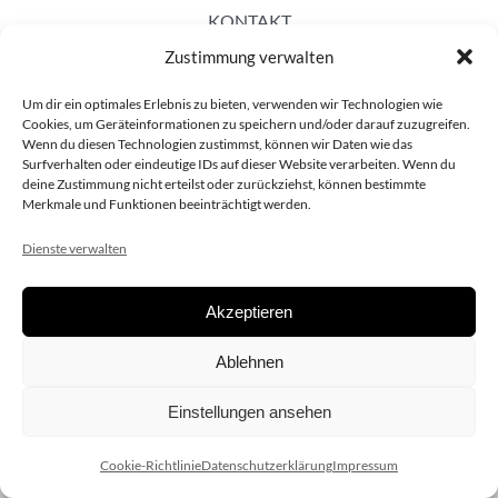
KONTAKT
Zustimmung verwalten
Um dir ein optimales Erlebnis zu bieten, verwenden wir Technologien wie
Cookies, um Geräteinformationen zu speichern und/oder darauf zuzugreifen.
Wenn du diesen Technologien zustimmst, können wir Daten wie das
Surfverhalten oder eindeutige IDs auf dieser Website verarbeiten. Wenn du
deine Zustimmung nicht erteilst oder zurückziehst, können bestimmte
Merkmale und Funktionen beeinträchtigt werden.
Dienste verwalten
Akzeptieren
Copyright 2020 dieSCHAUsteller.at |
Datenschützerklärung
|
Ablehnen
Impressum
| Design:
www.ARGEntur.at
Einstellungen ansehen
Cookie-Richtlinie
Datenschutzerklärung
Impressum