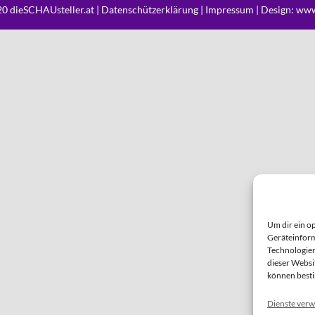
0 dieSCHAUsteller.at |
Datenschützerklärung
|
Impressum
| Design:
www
Um dir ein o
Geräteinform
Technologien
dieser Websi
können best
Dienste verw