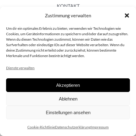
KONTAKT
Zustimmung verwalten
Um dir ein optimales Erlebnis zu bieten, verwenden wir Technologien wie
Cookies, um Geräteinformationen zu speichern und/oder darauf zuzugreifen.
Wenn du diesen Technologien zustimmst, können wir Daten wie das
Surfverhalten oder eindeutige IDs auf dieser Website verarbeiten. Wenn du
deine Zustimmung nicht erteilst oder zurückziehst, können bestimmte
Merkmale und Funktionen beeinträchtigt werden.
Dienste verwalten
Akzeptieren
Copyright 2020 dieSCHAUsteller.at |
Datenschützerklärung
|
Ablehnen
Impressum
| Design:
www.ARGEntur.at
Einstellungen ansehen
Cookie-Richtlinie
Datenschutzerklärung
Impressum