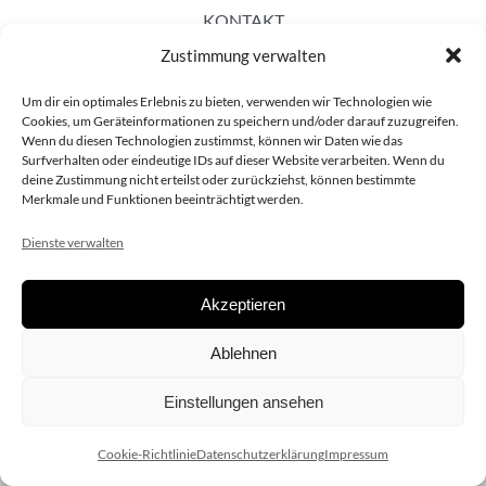
KONTAKT
Zustimmung verwalten
Um dir ein optimales Erlebnis zu bieten, verwenden wir Technologien wie
Cookies, um Geräteinformationen zu speichern und/oder darauf zuzugreifen.
Wenn du diesen Technologien zustimmst, können wir Daten wie das
Surfverhalten oder eindeutige IDs auf dieser Website verarbeiten. Wenn du
deine Zustimmung nicht erteilst oder zurückziehst, können bestimmte
Merkmale und Funktionen beeinträchtigt werden.
Dienste verwalten
Akzeptieren
Copyright 2020 dieSCHAUsteller.at |
Datenschützerklärung
|
Ablehnen
Impressum
| Design:
www.ARGEntur.at
Einstellungen ansehen
Cookie-Richtlinie
Datenschutzerklärung
Impressum