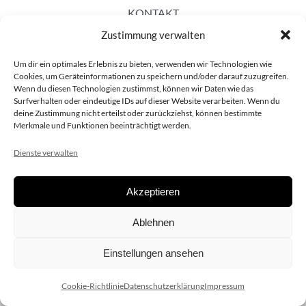
KONTAKT
Zustimmung verwalten
Um dir ein optimales Erlebnis zu bieten, verwenden wir Technologien wie
Cookies, um Geräteinformationen zu speichern und/oder darauf zuzugreifen.
Wenn du diesen Technologien zustimmst, können wir Daten wie das
Surfverhalten oder eindeutige IDs auf dieser Website verarbeiten. Wenn du
deine Zustimmung nicht erteilst oder zurückziehst, können bestimmte
Merkmale und Funktionen beeinträchtigt werden.
Dienste verwalten
Akzeptieren
Copyright 2020 dieSCHAUsteller.at |
Datenschützerklärung
|
Ablehnen
Impressum
| Design:
www.ARGEntur.at
Einstellungen ansehen
Cookie-Richtlinie
Datenschutzerklärung
Impressum