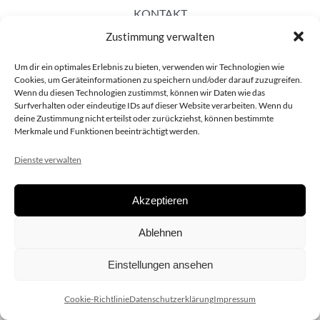
KONTAKT
Zustimmung verwalten
Um dir ein optimales Erlebnis zu bieten, verwenden wir Technologien wie
Cookies, um Geräteinformationen zu speichern und/oder darauf zuzugreifen.
Wenn du diesen Technologien zustimmst, können wir Daten wie das
Surfverhalten oder eindeutige IDs auf dieser Website verarbeiten. Wenn du
deine Zustimmung nicht erteilst oder zurückziehst, können bestimmte
Merkmale und Funktionen beeinträchtigt werden.
Dienste verwalten
Akzeptieren
Copyright 2020 dieSCHAUsteller.at |
Datenschützerklärung
|
Ablehnen
Impressum
| Design:
www.ARGEntur.at
Einstellungen ansehen
Cookie-Richtlinie
Datenschutzerklärung
Impressum